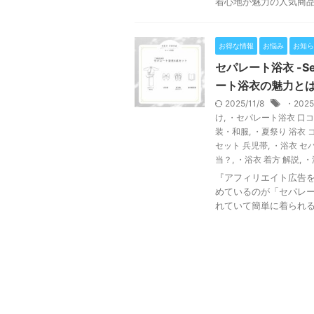
着心地が魅力の人気商品で
お得な情報
お悩み
お知ら
セパレート浴衣 -S
ート浴衣の魅力と
2025/11/8
・202
け
,
・セパレート浴衣 口
装・和服
,
・夏祭り 浴衣 
セット 兵児帯
,
・浴衣 セ
当？
,
・浴衣 着方 解説
,
・
『アフィリエイト広告を
めているのが「セパレー
れていて簡単に着られるか