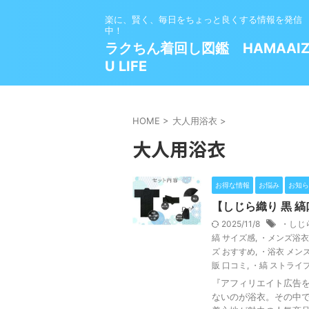
楽に、賢く、毎日をちょっと良くする情報を発信
中！
ラクちん着回し図鑑 HAMAAI
U LIFE
HOME
>
大人用浴衣
>
大人用浴衣
お得な情報
お悩み
お知ら
【しじら織り 黒 
2025/11/8
・しじ
縞 サイズ感
,
・メンズ浴衣
ズ おすすめ
,
・浴衣 メン
販 口コミ
,
・縞 ストライプ
『アフィリエイト広告を
ないのが浴衣。その中で