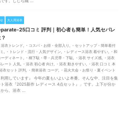
す。しじら織 ...
せ
大人用浴衣
eparate-25口コミ 評判｜初心者も簡単！人気セパレ
は？
5 浴衣トレンド
,
・コスパ・お得・全部入り
,
・セットアップ・簡単着付
コミ
,
・トレンド・流行・人気デザイン
,
・レディース浴衣 着やすい
,
・和
コーディネート
,
・桐下駄・帯・兵児帯・下駄
,
・浴衣 サイズ感
,
・浴衣
パレート 人気
,
・浴衣 初心者 向け
,
・浴衣 動きやすい
,
・浴衣 口コミ 本
浴衣セット 評判
,
・簡単浴衣 コーデ
,
・花火大会・お祭り・夏イベント
利用しています』 今年の夏もいよいよ本番。そんな中、注目を集
ト浴衣『2025新作 レディース 4点セット』」です。上下が分か
ら、浴衣 ...