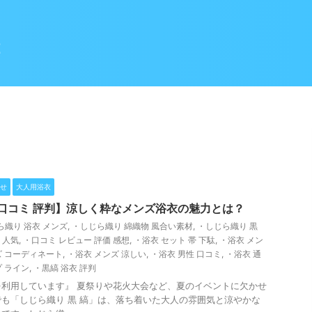
Z
せ
大人用浴衣
縞口コミ 評判】涼しく粋なメンズ浴衣の魅力とは？
ら織り 浴衣 メンズ
,
・しじら織り 綿織物 風合い素材
,
・しじら織り 黒
 人気
,
・口コミ レビュー 評価 感想
,
・浴衣 セット 帯 下駄
,
・浴衣 メン
ズ コーディネート
,
・浴衣 メンズ 涼しい
,
・浴衣 男性 口コミ
,
・浴衣 通
 ライン
,
・黒縞 浴衣 評判
利用しています』 夏祭りや花火大会など、夏のイベントに欠かせ
も「しじら織り 黒 縞」は、落ち着いた大人の雰囲気と涼やかな