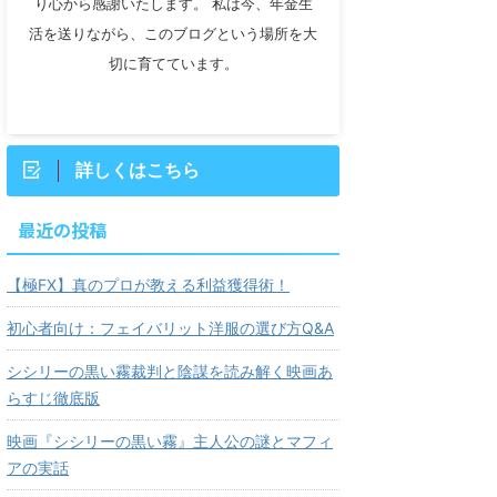
り心から感謝いたします。 私は今、年金生
活を送りながら、このブログという場所を大
切に育てています。
詳しくはこちら
最近の投稿
【極FX】真のプロが教える利益獲得術！
初心者向け：フェイバリット洋服の選び方Q&A
シシリーの黒い霧裁判と陰謀を読み解く映画あ
らすじ徹底版
映画『シシリーの黒い霧』主人公の謎とマフィ
アの実話