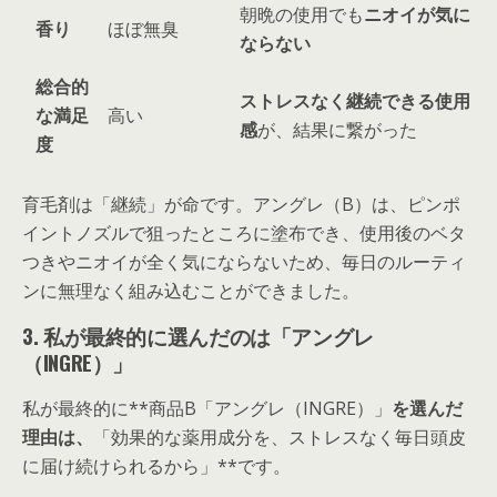
朝晩の使用でも
ニオイが気に
香り
ほぼ無臭
ならない
総合的
ストレスなく継続できる使用
な満足
高い
感
が、結果に繋がった
度
育毛剤は「継続」が命です。アングレ（B）は、ピンポ
イントノズルで狙ったところに塗布でき、使用後のベタ
つきやニオイが全く気にならないため、毎日のルーティ
ンに無理なく組み込むことができました。
3. 私が最終的に選んだのは「アングレ
（INGRE）」
私が最終的に**商品B「アングレ（INGRE）」
を選んだ
理由は、
「効果的な薬用成分を、ストレスなく毎日頭皮
に届け続けられるから」**です。