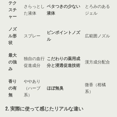
テク
さらっとし
ベタつきの少ない
とろみのある
スチ
た液体
液体
ジェル
ャー
ノズ
ピンポイントノズ
ル形
スプレー
広範囲ノズル
ル
状
最大
独自の血行
こだわりの薬用成
の強
漢方成分配合
促進成分
分と浸透促進技術
み
香り
ややあり
微香（柑橘
の有
（ハーブ
ほぼ無臭
系）
無
系）
2. 実際に使って感じたリアルな違い