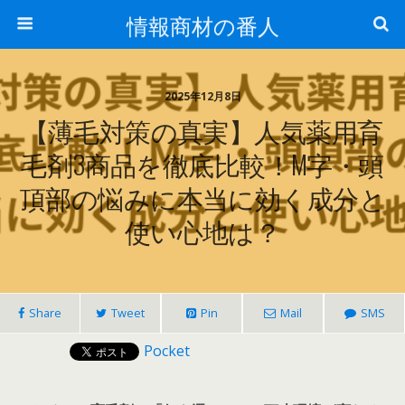
情報商材の番人
2025年12月8日
【薄毛対策の真実】人気薬用育
毛剤3商品を徹底比較！M字・頭
頂部の悩みに本当に効く成分と
使い心地は？
Share
Tweet
Pin
Mail
SMS
Pocket