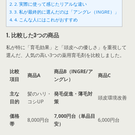
2.
2. 実際に使って感じたリアルな違い
3.
3. 私が最終的に選んだのは「アングレ（INGRE）」
4.
4. こんな人にはこれがおすすめ
1. 比較した3つの商品
私が特に「育毛効果」と「頭皮への優しさ」を重視して
選んだ、人気の高い3つの薬用育毛剤を比較しました。
比較
商品B（INGRE/ア
商品A
商品C
項目
ングレ）
主な
髪のハリ・
発毛促進・薄毛対
頭皮環境改善
目的
コシUP
策
価格
7,000円台（単品目
8,000円台
6,000円台
帯
安）