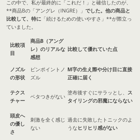
この中で、私が最終的に「これだ！」と確信したのが、
**商品Bの「アングレ（INGRE）」
でした。他の商品と
比較して、特に
「続けるための使いやすさ」**が際立っ
ていました。
商品B（アング
比較項
レ）のリアルな
比較して優れていた点
目
感想
ノズル
ピンポイントノ
M字の生え際や分け目に直接
の形状
ズル
正確に届く
テクス
塗布後すぐにサラッとし、
ス
ベタつきがない
チャー
タイリングの邪魔にならない
頭皮へ
刺激を全く感じ
過去に失敗したトニックのよ
の優し
ない
うな
ヒリヒリ感がない
さ