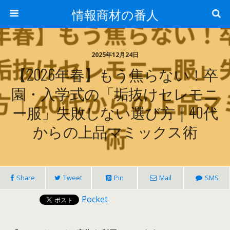
情報商材の番人
2025年12月24日
【2026年春】もう焦らない！卒
園・入学式の「垢抜けセレモニ
ー服」失敗しない選び方｜40代
からの上品マミックス術
Share
Tweet
Pin
Mail
SMS
Pocket