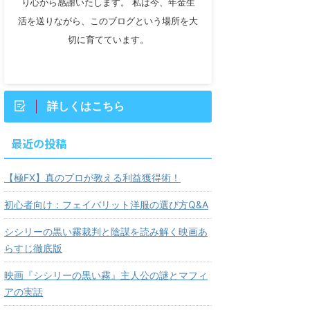
り心から感謝いたします。 私は今、年金生
活を送りながら、このブログという場所を大
切に育てています。
詳しくはこちら
最近の投稿
【極FX】真のプロが教える利益獲得術！
初心者向け：フェイバリット洋服の選び方Q&A
シシリーの黒い霧裁判と陰謀を読み解く映画あ
らすじ徹底版
映画『シシリーの黒い霧』主人公の謎とマフィ
アの実話