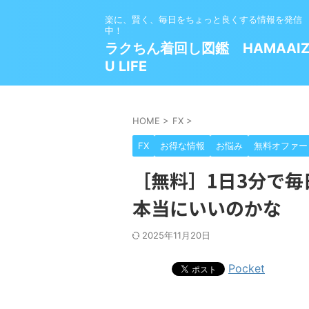
楽に、賢く、毎日をちょっと良くする情報を発信
中！
ラクちん着回し図鑑 HAMAAI
U LIFE
HOME
>
FX
>
FX
お得な情報
お悩み
無料オファー
［無料］1日3分で毎
本当にいいのかな
2025年11月20日
Pocket