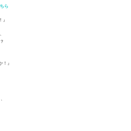
ちら
！』
、
？
か！』
う、