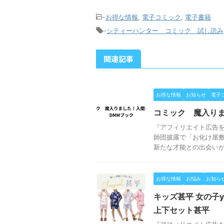
-
お得な情報
,
電子コミック
,
電子書籍
-
シティーハンター コミック 試し読み
関連記事
お得な情報
お知らせ
電子
コミック 魔入りま
『アフィリエイト広告を
師団披露で「お化け屋敷
新たな才能との出会いが！？
お得な情報
お悩み
お知ら
キッズ甚平 女の子y
上下セット甚平