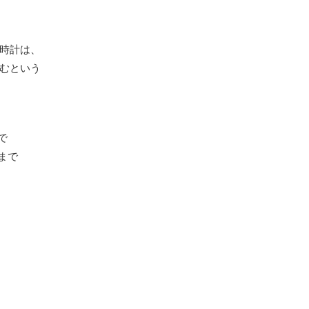
時計は、
むという
まで
9まで