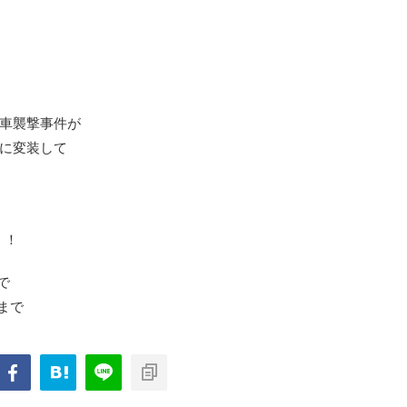
車襲撃事件が
に変装して
！！
まで
9まで