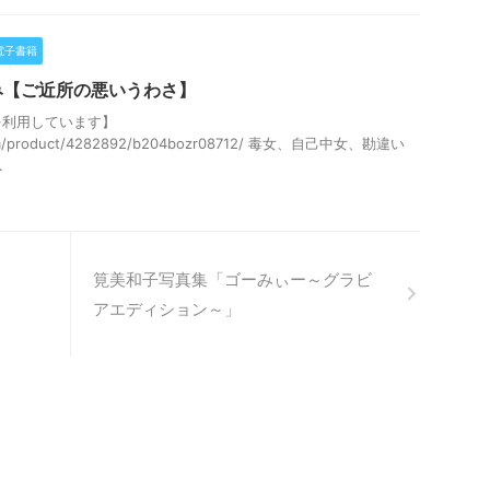
電子書籍
み【ご近所の悪いうわさ】
を利用しています】
com/product/4282892/b204bozr08712/ 毒女、自己中女、勘違い
.
筧美和子写真集「ゴーみぃー～グラビ
アエディション～」