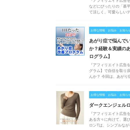
『アフィリエイト広告を
などにぴったりの「甚平
て涼しく、可愛らしいデザ
お得な情報
お悩み
お知ら
あがり症で悩んでい
か？経験＆実績のあ
ログラム】
『アフィリエイト広告
グラム】で自信を取り戻
んか？ 今回は、あがり症 
お得な情報
お悩み
お知ら
ダークエンジェル
『アフィリエイト広告を
ある方々に向けて、選び
ロンTは、シンプルながら