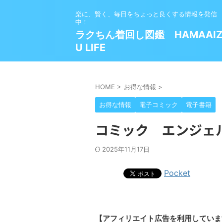
楽に、賢く、毎日をちょっと良くする情報を発信
中！
ラクちん着回し図鑑 HAMAAI
U LIFE
HOME
>
お得な情報
>
お得な情報
電子コミック
電子書籍
コミック エンジェ
2025年11月17日
Pocket
【アフィリエイト広告を利用していま