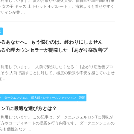
利用しています』 夏のお祭りや花火大会、保育園や幼稚園の行事
 女の子 キッズ 上下セット セパレート」。浴衣よりも着せやすく
インが豊 ...
せ
るあなたへ。 もう悩むのは、終わりにしません
る心理カウンセラーが開発した 【あがり症改善プ
を利用しています』 人前で緊張しなくなる！【あがり症改善プロ
そう 人前で話すことに対して、極度の緊張や不安を感じていませ
...
せ
ダークエンジェル
婦人服・レディースファッション
通販
ロンTに最適な選び方とは？
利用しています』 この記事は、ダークエンジェルロンTに興味が
方やコーディネートの提案を行う内容です。 ダークエンジェルの
も個性的なデ ...