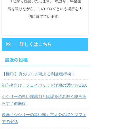
り心から感謝いたします。 私は今、年金生
活を送りながら、このブログという場所を大
切に育てています。
詳しくはこちら
最近の投稿
【極FX】真のプロが教える利益獲得術！
初心者向け：フェイバリット洋服の選び方Q&A
シシリーの黒い霧裁判と陰謀を読み解く映画あ
らすじ徹底版
映画『シシリーの黒い霧』主人公の謎とマフィ
アの実話