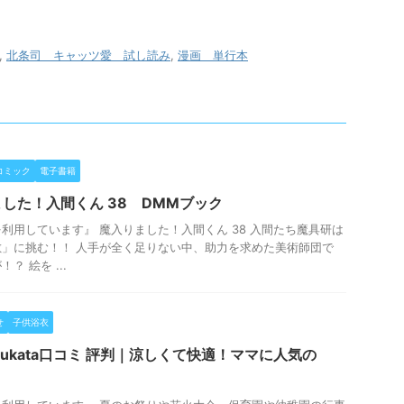
,
北条司 キャッツ愛 試し読み
,
漫画 単行本
コミック
電子書籍
した！入間くん 38 DMMブック
利用しています』 魔入りました！入間くん 38 入間たち魔具研は
」に挑む！！ 人手が全く足りない中、助力を求めた美術師団で
 絵を ...
せ
子供浴衣
ukata口コミ 評判｜涼しくて快適！ママに人気の