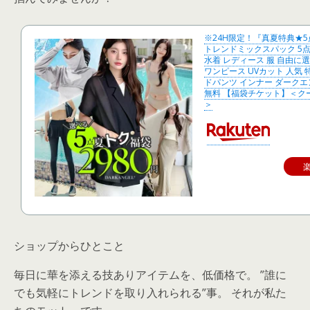
※24H限定！『真夏特典★
トレンドミックスパック 5点入
水着 レディース 服 自由に選べる
ワンピース UVカット 人気 
ドパンツ インナー ダークエ
無料 【福袋チケット】＜ク
＞
ショップからひとこと
毎日に華を添える技ありアイテムを、低価格で。 ”誰に
でも気軽にトレンドを取り入れられる”事。 それが私た