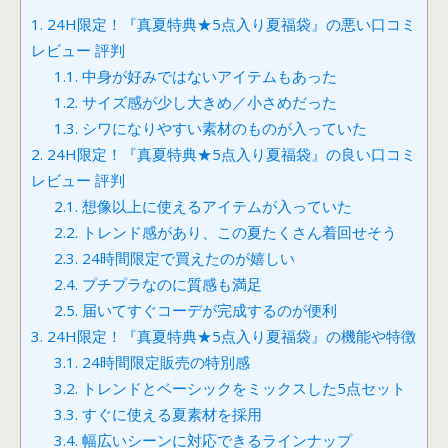
1.
24H限定！『真夏特典★5点入り夏福袋』の悪い口コミ
レビュー 評判
1.1.
中身が好みではないアイテムもあった
1.2.
サイズ感が少し大きめ／小さめだった
1.3.
シワになりやすい素材のものが入っていた
2.
24H限定！『真夏特典★5点入り夏福袋』の良い口コミ
レビュー 評判
2.1.
想像以上に使えるアイテムが入っていた
2.2.
トレンド感があり、この夏たくさん着回せそう
2.3.
24時間限定で買えたのが嬉しい
2.4.
プチプラなのに質感も満足
2.5.
届いてすぐコーデが完成するのが便利
3.
24H限定！『真夏特典★5点入り夏福袋』の機能や特徴
3.1.
24時間限定販売の特別感
3.2.
トレンドとベーシックをミックスした5点セット
3.3.
すぐに使える夏素材を採用
3.4.
幅広いシーンに対応できるラインナップ